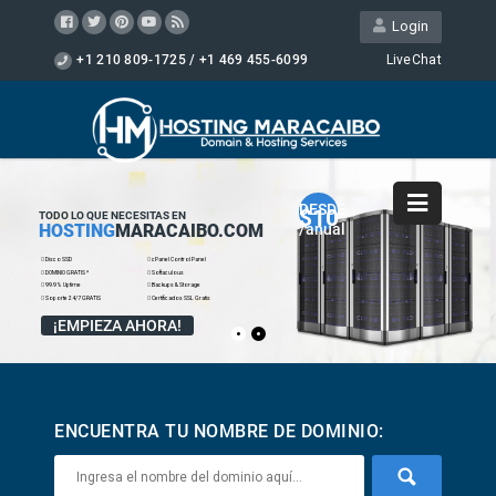
Login
+1 210 809-1725 / +1 469 455-6099
LiveChat
DESDE
$10
TODO LO QUE NECESITAS EN
HOSTING
MARACAIBO.COM
/anual
¡EMPIEZA AHORA!
ENCUENTRA TU NOMBRE DE DOMINIO: